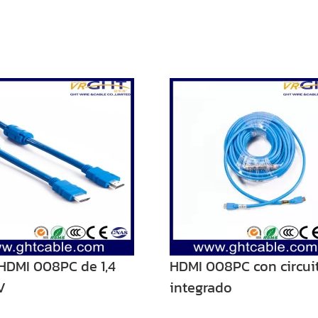
HDMI 008PC de 1,4
HDMI 008PC con circui
V
integrado