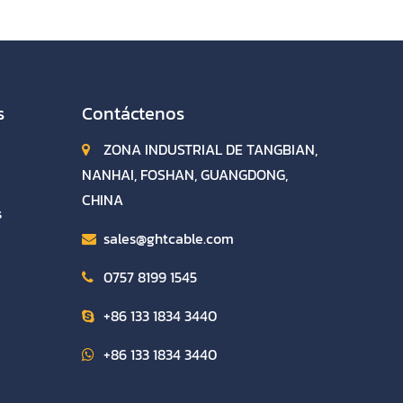
HDTV STB 1080P
s
Contáctenos
ZONA INDUSTRIAL DE TANGBIAN,
NANHAI, FOSHAN, GUANGDONG,
CHINA
s
sales@ghtcable.com
0757 8199 1545
+86 133 1834 3440
+86 133 1834 3440